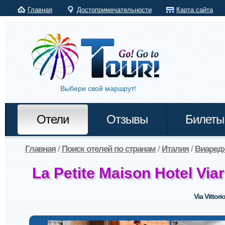
Главная
Достопримечательности
Карта сайта
Выбери свой маршрут!
Отели
Отзывы
Билеты
Главная
/
Поиск отелей по странам
/
Италия
/
Виаред
La Petite Maison Hotel Via
Via Vittor