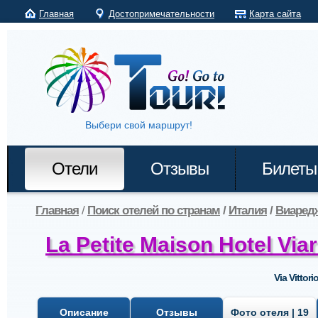
Главная
Достопримечательности
Карта сайта
Выбери свой маршрут!
Отели
Отзывы
Билеты
Главная
/
Поиск отелей по странам
/
Италия
/
Виаред
La Petite Maison Hotel Via
Via Vittor
Описание
Отзывы
Фото отеля | 19