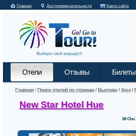
Главная
Достопримечательности
Карта сайта
Выбери свой маршрут!
Отели
Отзывы
Билеты
Главная
/
Поиск отелей по странам
/
Вьетнам
/
Хюэ
/
New Star Hotel Hue
36 Chu 