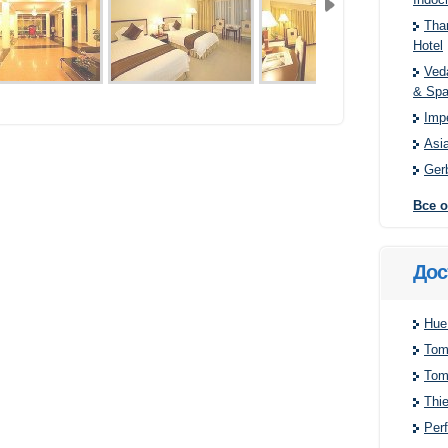
Than
Hotel
Ved
& Sp
Impe
Asi
Ger
Все 
Дос
Hue 
Tom
Tom
Thi
Per