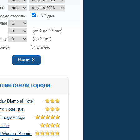
но
одну сторону
+/- 3 дня
слые
(от 2 до 12 лет)
енцы
(до 2 лет)
коном
Бизнес
Найти
шие отели города
iday Diamond Hotel
hid Hotel Hue
rimage Village
a Hue
t Western Premier
hine Palace