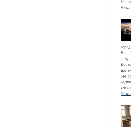
Не по
Чита
город
Бесп
кажд
Досто
далек
без с
жутко
хотя 
Чита