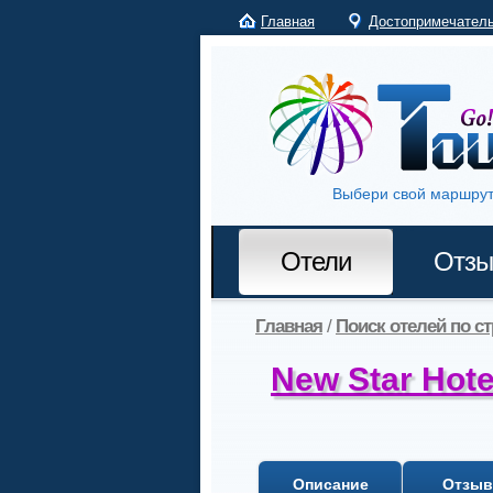
Главная
Достопримечател
Выбери свой маршрут
Отели
Отз
Главная
/
Поиск отелей по с
New Star Hote
Описание
Отзы