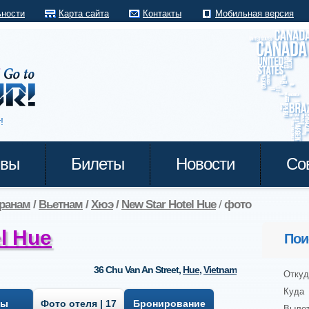
ьности
Карта сайта
Контакты
Мобильная версия
!
ывы
Билеты
Новости
Со
транам
/
Вьетнам
/
Хюэ
/
New Star Hotel Hue
/
фото
l Hue
Пои
36 Chu Van An Street
,
Hue
,
Vietnam
Откуд
Куда
вы
Фото отеля | 17
Бронирование
Выле