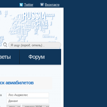
Twitter
Вконтакте
веты
Форум
ск авиабилетов
а
т