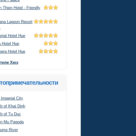
 Thien Hotel - Friendly
ana Lagoon Resort
a
rial Hotel Hue
a Hotel Hue
bera Hotel Hue
отели Хюэ
топримечательности
Imperial City
b of Khai Dinh
b of Tu Duc
en Mu Pagoda
fume River