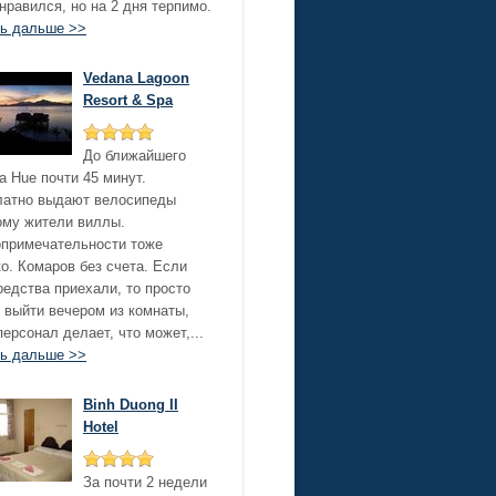
нравился, но на 2 дня терпимо.
ть дальше >>
Vedana Lagoon
Resort & Spa
До ближайшего
а Hue почти 45 минут.
латно выдают велосипеды
ому жители виллы.
примечательности тоже
о. Комаров без счета. Если
редства приехали, то просто
 выйти вечером из комнаты,
персонал делает, что может,...
ть дальше >>
Binh Duong II
Hotel
За почти 2 недели