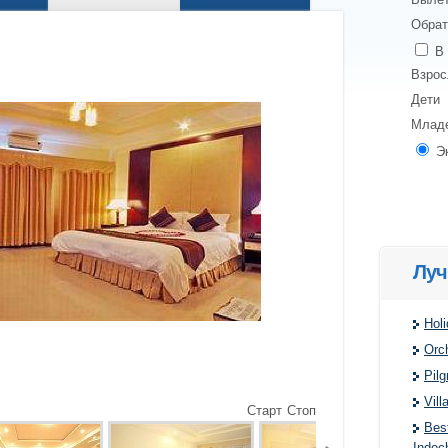
Обрат
В 
Взро
Дети
Млад
Э
Луч
Hol
Orc
Pilg
Vill
Старт
Стоп
Bes
Indoc