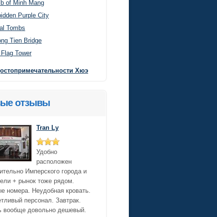
b of Minh Mang
idden Purple City
al Tombs
ong Tien Bridge
 Flag Tower
достопримечательности Хюэ
ые отзывы
Tran Ly
Удобно
расположен
ительно Имперского города и
ели + рынок тоже рядом.
е номера. Неудобная кровать.
тливый персонал. Завтрак.
ь вообще довольно дешевый.