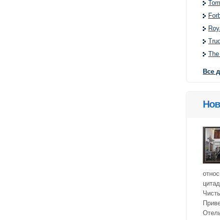
Tom
Forb
Roy
Tru
The
Все 
Нов
относ
цитад
Чисты
Приве
Отел