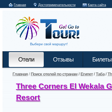
Главная
Достопримечательности
Карта сайта
Выбери свой маршрут!
Отели
Отзывы
Билеты
Главная
/
Поиск отелей по странам
/
Египет
/
Таба
/
Th
Three Corners El Wekala G
Resort