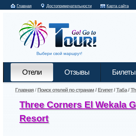
Главная
Достопримечательности
Карта сайта
Выбери свой маршрут!
Отели
Отзывы
Билеты
Главная
/
Поиск отелей по странам
/
Египет
/
Таба
/
Th
Three Corners El Wekala G
Resort