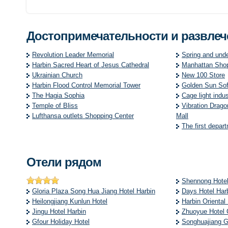
Достопримечательности и развле
Revolution Leader Memorial
Spring and und
Harbin Sacred Heart of Jesus Cathedral
Manhattan Shop
Ukrainian Church
New 100 Store
Harbin Flood Control Memorial Tower
Golden Sun Sof
The Hagia Sophia
Cage light indu
Temple of Bliss
Vibration Drag
Lufthansa outlets Shopping Center
Mall
The first depar
Отели рядом
Shennong Hote
Gloria Plaza Song Hua Jiang Hotel Harbin
Days Hotel Har
Heilongjiang Kunlun Hotel
Harbin Oriental
Jingu Hotel Harbin
Zhuoyue Hotel C
Gfour Holiday Hotel
Songhuajiang Gl