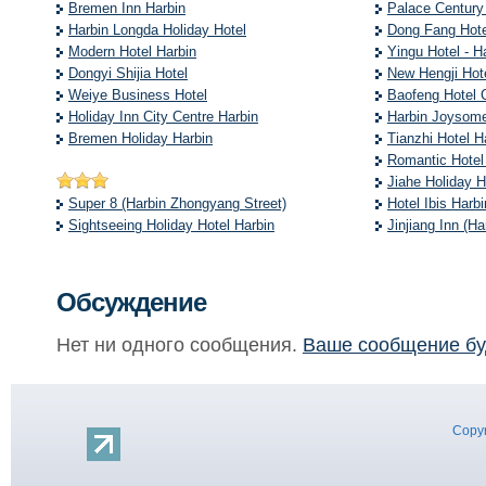
Bremen Inn Harbin
Palace Century
Harbin Longda Holiday Hotel
Dong Fang Hote
Modern Hotel Harbin
Yingu Hotel - H
Dongyi Shijia Hotel
New Hengji Hot
Weiye Business Hotel
Baofeng Hotel C
Holiday Inn City Centre Harbin
Harbin Joysom
Bremen Holiday Harbin
Tianzhi Hotel H
Romantic Hotel
Jiahe Holiday H
Super 8 (Harbin Zhongyang Street)
Hotel Ibis Harb
Sightseeing Holiday Hotel Harbin
Jinjiang Inn (H
Обсуждение
Нет ни одного сообщения.
Ваше сообщение бу
Copyr