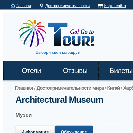
Главная
Достопримечательности
Карта сайта
Выбери свой маршрут!
Отели
Отзывы
Билеты
Главная
/
Достопримечательности мира
/
Китай
/
Хар
Architectural Museum
Музеи
Информация
Обсуждение