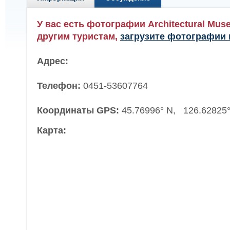
У вас есть фотографии Architectural Mu
другим туристам,
загрузите фотографии 
Адрес:
Телефон:
0451-53607764
Координаты GPS:
45.76996° N, 126.62825°
Карта: