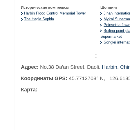
Исторические комплексы
Шоппинг
Harbin Flood Control Memorial Tower
Jinan internati
The Hagia Sophia
Mykal Superma
Poinsettia flow
Boiling point g
Supermarket
Songlei interna
::
Адрес:
No.38 Da'an Street, Daoli
,
Harbin
,
Chi
Координаты GPS:
45.7712708° N, 126.618
Карта: