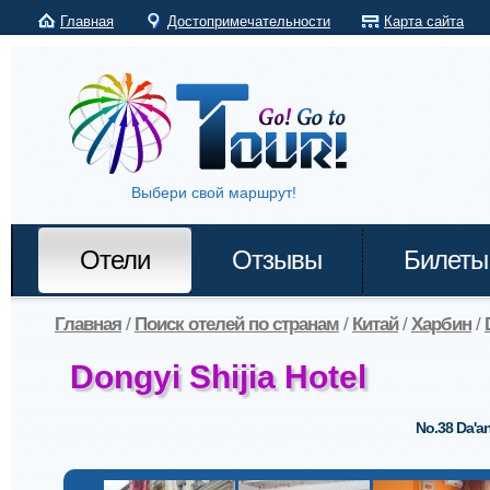
Главная
Достопримечательности
Карта сайта
Выбери свой маршрут!
Отели
Отзывы
Билеты
Главная
/
Поиск отелей по странам
/
Китай
/
Харбин
/
Dongyi Shijia Hotel
No.38 Da'an