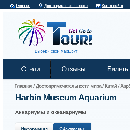
Главная
Достопримечательности
Карта сайта
Выбери свой маршрут!
Отели
Отзывы
Билеты
Главная
/
Достопримечательности мира
/
Китай
/
Хар
Harbin Museum Aquarium
Аквариумы и океанариумы
Информация
Обсуждение