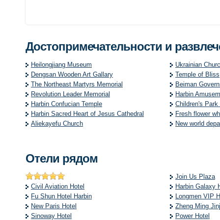
Достопримечательности и развле
Heilongjiang Museum
Ukrainian Chur
Dengsan Wooden Art Gallary
Temple of Bliss
The Northeast Martyrs Memorial
Beiman Governm
Revolution Leader Memorial
Harbin Amusem
Harbin Confucian Temple
Children's Park
Harbin Sacred Heart of Jesus Cathedral
Fresh flower w
Aliekayefu Church
New world depa
Отели рядом
Join Us Plaza
Civil Aviation Hotel
Harbin Galaxy 
Fu Shun Hotel Harbin
Longmen VIP H
New Paris Hotel
Zheng Ming Jinj
Sinoway Hotel
Power Hotel