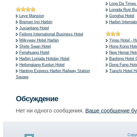
Long Da Times 
Longda Ruiji Bu
Leye Mansion
Gonghui Hotel
Bremen Inn Harbin
Harbin Internati
Juxiantang Hotel
Feilong International Business Hotel
Milkyway Hotel Harbin
Yingu Hotel - H
Shirle Swan Hotel
Hong Kong Hote
Fenghuang Hotel
New Hengji Hot
Harbin Longda Holiday Hotel
Baofeng Hotel C
Heilongjiang Kunlun Hotel
Dong Fang Hote
Hanting Express Harbin Railway Station
Tianzhi Hotel H
Square
Обсуждение
Нет ни одного сообщения.
Ваше сообщение бу
Copyr