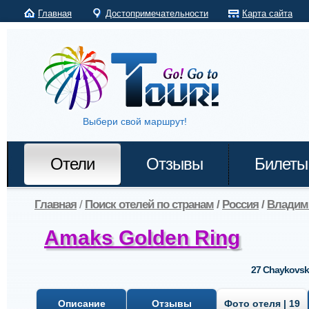
Главная
Достопримечательности
Карта сайта
Выбери свой маршрут!
Отели
Отзывы
Билеты
Главная
/
Поиск отелей по странам
/
Россия
/
Владим
Amaks Golden Ring
27 Chaykovsk
Описание
Отзывы
Фото отеля | 19