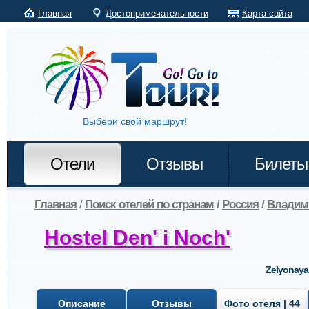
Главная
Достопримечательности
Карта сайта
Выбери свой маршрут!
Отели
Отзывы
Билеты
Главная
/
Поиск отелей по странам
/
Россия
/
Владим
Hostel Den' i Noch'
Zelyonaya 
Описание
Отзывы
Фото отеля | 44