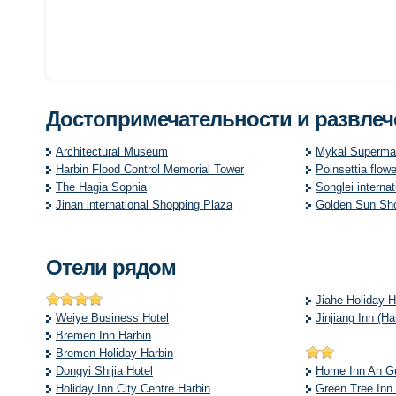
Достопримечательности и развле
Architectural Museum
Mykal Superma
Harbin Flood Control Memorial Tower
Poinsettia flow
The Hagia Sophia
Songlei interna
Jinan international Shopping Plaza
Golden Sun Sh
Отели рядом
Jiahe Holiday H
Weiye Business Hotel
Jinjiang Inn (H
Bremen Inn Harbin
Bremen Holiday Harbin
Dongyi Shijia Hotel
Home Inn An Gu
Holiday Inn City Centre Harbin
Green Tree Inn 