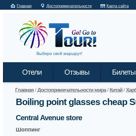
Главная
Достопримечательности
Карта сайта
Выбери свой маршрут!
Отели
Отзывы
Билеты
Главная
/
Достопримечательности мира
/
Китай
/
Хар
Boiling point glasses cheap 
Central Avenue store
Шоппинг