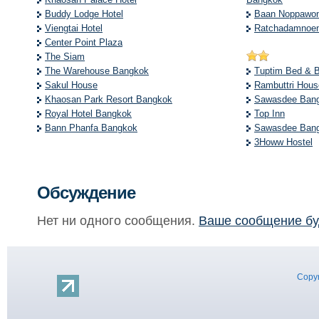
Buddy Lodge Hotel
Baan Noppawo
Viengtai Hotel
Ratchadamnoen
Center Point Plaza
The Siam
The Warehouse Bangkok
Tuptim Bed & B
Sakul House
Rambuttri Hous
Khaosan Park Resort Bangkok
Sawasdee Bang
Royal Hotel Bangkok
Top Inn
Bann Phanfa Bangkok
Sawasdee Bang
3Howw Hostel
Обсуждение
Нет ни одного сообщения.
Ваше сообщение бу
Copyr