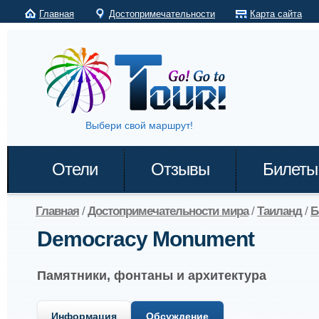
Главная
Достопримечательности
Карта сайта
Выбери свой маршрут!
Отели
Отзывы
Билеты
Главная
/
Достопримечательности мира
/
Таиланд
/
Б
Democracy Monument
Памятники, фонтаны и архитектура
Информация
Обсуждение