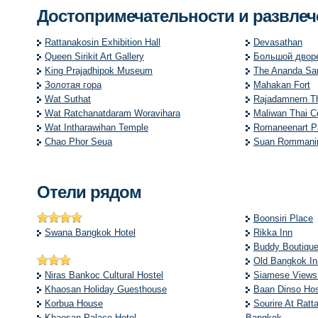
Достопримечательности и развле
Rattanakosin Exhibition Hall
Devasathan
Queen Sirikit Art Gallery
Большой двор
King Prajadhipok Museum
The Ananda Sa
Золотая гора
Mahakan Fort
Wat Suthat
Rajadamnern Th
Wat Ratchanatdaram Woravihara
Maliwan Thai C
Wat Intharawihan Temple
Romaneenart P
Chao Phor Seua
Suan Rommanin
Отели рядом
Boonsiri Place
Swana Bangkok Hotel
Rikka Inn
Buddy Boutique
Old Bangkok In
Niras Bankoc Cultural Hostel
Siamese Views
Khaosan Holiday Guesthouse
Baan Dinso Hos
Korbua House
Sourire At Ratt
Khaosan Palace Hotel
Bangkok