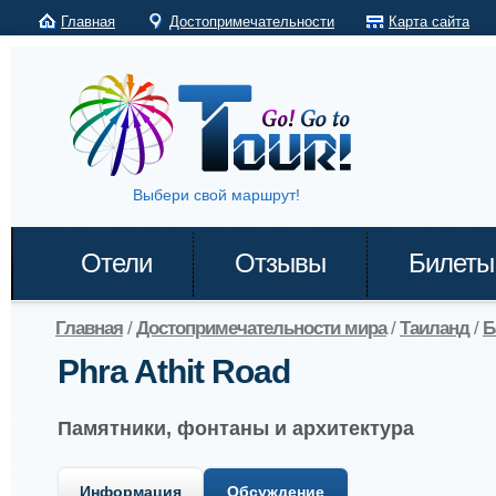
Главная
Достопримечательности
Карта сайта
Выбери свой маршрут!
Отели
Отзывы
Билеты
Главная
/
Достопримечательности мира
/
Таиланд
/
Б
Phra Athit Road
Памятники, фонтаны и архитектура
Информация
Обсуждение