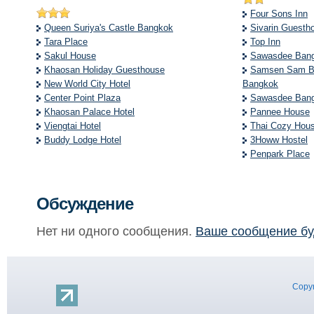
Four Sons Inn
Queen Suriya's Castle Bangkok
Sivarin Guesth
Tara Place
Top Inn
Sakul House
Sawasdee Bang
Khaosan Holiday Guesthouse
Samsen Sam Bo
New World City Hotel
Bangkok
Center Point Plaza
Sawasdee Bang
Khaosan Palace Hotel
Pannee House
Viengtai Hotel
Thai Cozy Hou
Buddy Lodge Hotel
3Howw Hostel
Penpark Place
Обсуждение
Нет ни одного сообщения.
Ваше сообщение бу
Copyr