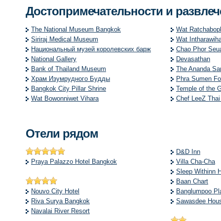
Достопримечательности и развле
The National Museum Bangkok
Wat Ratchaboph
Siriraj Medical Museum
Wat Intharawih
Национальный музей королевских барж
Chao Phor Seu
National Gallery
Devasathan
Bank of Thailand Museum
The Ananda Sa
Храм Изумрудного Будды
Phra Sumen Fo
Bangkok City Pillar Shrine
Temple of the G
Wat Bowonniwet Vihara
Chef LeeZ Tha
Отели рядом
D&D Inn
Praya Palazzo Hotel Bangkok
Villa Cha-Cha
Sleep Withinn 
Baan Chart
Nouvo City Hotel
Banglumpoo Pl
Riva Surya Bangkok
Sawasdee Hou
Navalai River Resort