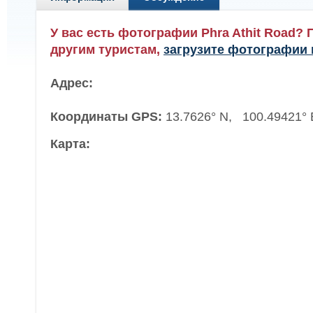
У вас есть фотографии Phra Athit Road? 
другим туристам,
загрузите фотографии 
Адрес:
Координаты GPS:
13.7626° N, 100.49421° 
Карта: