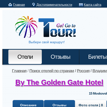
Главная
Достопримечательности
Карта сайта
Выбери свой маршрут!
Отели
Отзывы
Билеты
Главная
/
Поиск отелей по странам
/
Россия
/
Владим
By The Golden Gate Hotel
15 Moskovsk
Описание
Отзывы
Фото отеля | 8