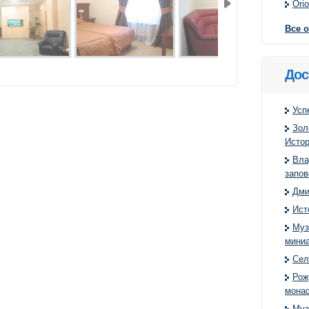
Orio
Все 
Дос
Усп
Зол
Истор
Вла
запов
Дми
Ист
Муз
мини
Сел
Рож
мона
Муз