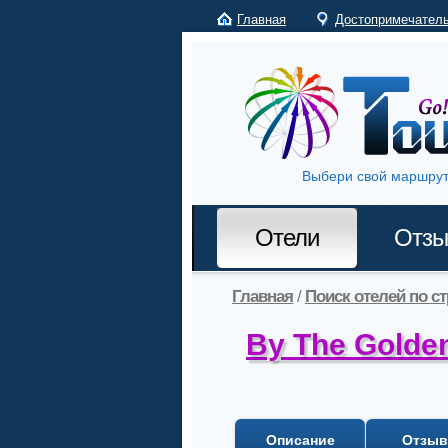
Главная
Достопримечател
Выбери свой маршрут
Отели
Отз
Главная
/
Поиск отелей по с
By The Golden
Описание
Отзы