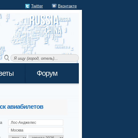
Twitter
Вконтакте
веты
Форум
ск авиабилетов
а
т