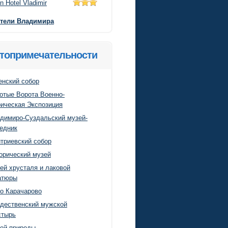
n Hotel Vladimir
отели Владимира
топримечательности
енский собор
отые Ворота Военно-
ическая Экспозиция
димиро-Суздальский музей-
едник
триевский собор
орический музей
ей хрусталя и лаковой
атюры
о Карачарово
дественский мужской
стырь
ей природы