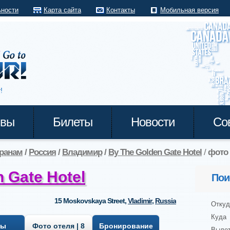
ьности
Карта сайта
Контакты
Мобильная версия
!
ывы
Билеты
Новости
Со
транам
/
Россия
/
Владимир
/
By The Golden Gate Hotel
/
фото
 Gate Hotel
Пои
15 Moskovskaya Street
,
Vladimir
,
Russia
Откуд
Куда
вы
Фото отеля | 8
Бронирование
Выле