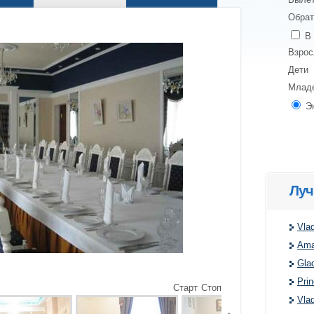
Обрат
В 
Взро
Дети
Млад
Э
Луч
Vlad
Ama
Glad
Prin
Старт
Стоп
Vla