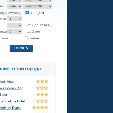
но
одну сторону
+/- 3 дня
слые
(от 2 до 12 лет)
енцы
(до 2 лет)
коном
Бизнес
Найти
шие отели города
imir Hotel
ks Golden Ring
iator
ce Vladimir Hotel
dimirsky Dvorik