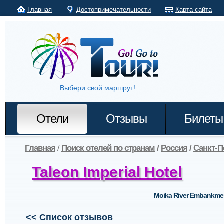
Главная
Достопримечательности
Карта сайта
Выбери свой маршрут!
Отели
Отзывы
Билеты
Главная
/
Поиск отелей по странам
/
Россия
/
Санкт-П
Taleon Imperial Hotel
Moika River Embankme
<< Список отзывов