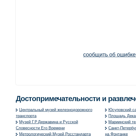
сообщить об ошибк
Достопримечательности и развле
Центральный музей железнодорожного
Юсуповский с
транспорта
Площадь Дека
Музей Г.Р.Державина и Русской
Мариинский те
Словесности Его Времени
Санкт-Петербу
Метрологический Музей Росстандарта
на Фонтанке