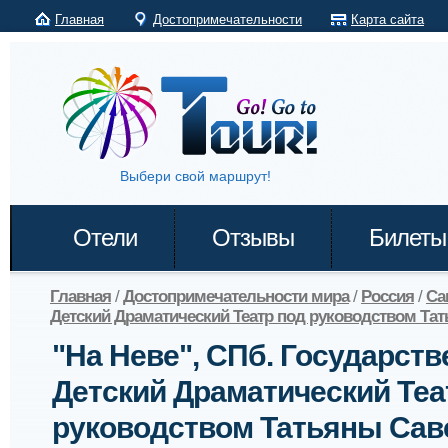
Главная
Достопримечательности
Карта сайта
Выбери свой маршрут!
Отели
Отзывы
Билеты
Главная
/
Достопримечательности мира
/
Россия
/
Са
Детский Драматический Театр под руководством Та
"На Неве", СПб. Государст
Детский Драматический Теа
руководством Татьяны Сав