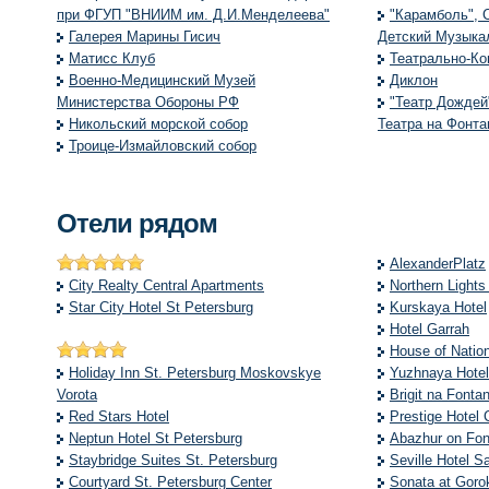
при ФГУП "ВНИИМ им. Д.И.Менделеева"
"Карамболь", 
Галерея Марины Гисич
Детский Музыка
Матисс Клуб
Театрально-Ко
Военно-Медицинский Музей
Диклон
Министерства Обороны РФ
"Театр Дождей
Никольский морской собор
Театра на Фонта
Троице-Измайловский собор
Отели рядом
AlexanderPlatz
City Realty Central Apartments
Northern Lights
Star City Hotel St Petersburg
Kurskaya Hotel
Hotel Garrah
House of Nation
Holiday Inn St. Petersburg Moskovskye
Yuzhnaya Hotel
Vorota
Brigit na Fonta
Red Stars Hotel
Prestige Hotel 
Neptun Hotel St Petersburg
Abazhur on Fo
Staybridge Suites St. Petersburg
Seville Hotel S
Courtyard St. Petersburg Center
Sonata at Goro